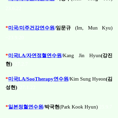
23.6.22
*
미국/미주건강연수원
/
임문규
(
Im, Mun Kyu
)
~23.9.20
*
미국LA/자연정혈연수원
/
Kang Jin Hyun
(강진
현)
~27.2.7
*
미국LA/SooTherapy연수원
/
Kim Sung Hyeon
(김
성현)
~27.1.22
*
일본정혈연수원
/
박국현
(
Park Kook Hyun
)
25.9.7