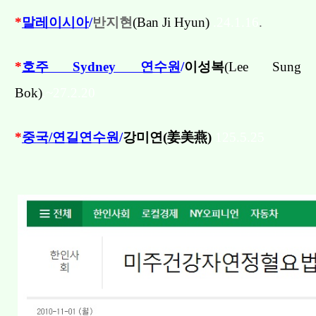
*
말레이시아
/
반지현
(
Ban Ji Hyun
)
.24.1.16
.
*
호주 Sydney 연수원
/
이성복
(Lee Sung
Bok)
.~27.2.20
*
중국/연길연수원
/
강미연(
姜美燕
)
125.5.25